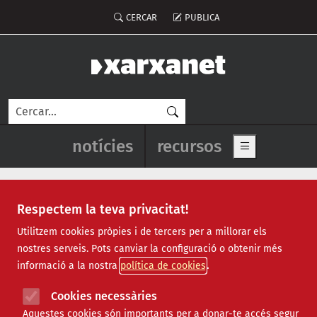
Vés al contingut
Menú del compte d'usuari
CERCAR
PUBLICA
Cerca
Navegació principal de l'enca
notícies
recursos
Show main me
Respectem la teva privacitat!
Notícies
Utilitzem cookies pròpies i de tercers per a millorar els
nostres serveis. Pots canviar la configuració o obtenir més
Totes
|
Ambiental
|
Comunitari
|
Cultural
|
Social
|
informació a la nostra
política de cookies
Internacional
|
Projectes
|
Jurídic
|
Tecnològic
|
Formació
|
Econòmic
|
Agenda
|
Opinió
|
Vídeos
Cookies necessàries
Aquestes cookies són importants per a donar-te accés segur