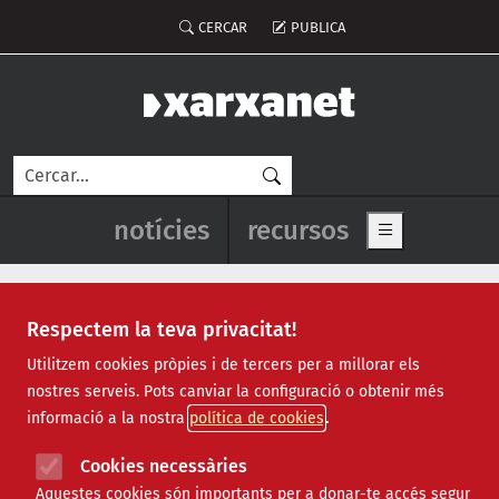
Vés al contingut
Menú del compte d'usuari
CERCAR
PUBLICA
Cerca
Navegació principal de l'enca
notícies
recursos
Show main me
Respectem la teva privacitat!
Notícies
Utilitzem cookies pròpies i de tercers per a millorar els
nostres serveis. Pots canviar la configuració o obtenir més
Totes
|
Ambiental
|
Comunitari
|
Cultural
|
Social
|
informació a la nostra
política de cookies
Internacional
|
Projectes
|
Jurídic
|
Tecnològic
|
Formació
|
Econòmic
|
Agenda
|
Opinió
|
Vídeos
Cookies necessàries
Aquestes cookies són importants per a donar-te accés segur