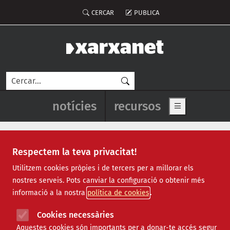
Vés al contingut
Menú del compte d'usuari
CERCAR
PUBLICA
Cerca
Navegació principal de l'enca
notícies
recursos
Show main me
Respectem la teva privacitat!
Notícies
Utilitzem cookies pròpies i de tercers per a millorar els
nostres serveis. Pots canviar la configuració o obtenir més
Totes
|
Ambiental
|
Comunitari
|
Cultural
|
Social
|
informació a la nostra
política de cookies
Internacional
|
Projectes
|
Jurídic
|
Tecnològic
|
Formació
|
Econòmic
|
Agenda
|
Opinió
|
Vídeos
Cookies necessàries
Aquestes cookies són importants per a donar-te accés segur