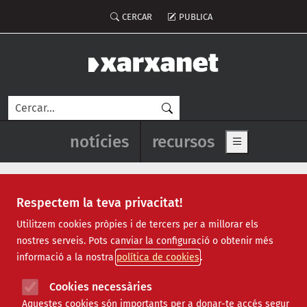
Vés al contingut
Menú del compte d'usuari
CERCAR
PUBLICA
Cerca
Navegació principal de l'enca
notícies
recursos
Show main me
Respectem la teva privacitat!
Notícies
Utilitzem cookies pròpies i de tercers per a millorar els
nostres serveis. Pots canviar la configuració o obtenir més
Totes
|
Ambiental
|
Comunitari
|
Cultural
|
Social
|
informació a la nostra
política de cookies
Internacional
|
Projectes
|
Jurídic
|
Tecnològic
|
Formació
|
Econòmic
|
Agenda
|
Opinió
|
Vídeos
Cookies necessàries
Aquestes cookies són importants per a donar-te accés segur