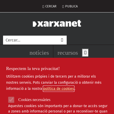
Vés al contingut
Menú del compte d'usuari
CERCAR
PUBLICA
Cerca
Navegació principal de l'encapç
notícies
recursos
Show main men
Respectem la teva privacitat!
Utilitzem cookies pròpies i de tercers per a millorar els
Notícies
nostres serveis. Pots canviar la configuració o obtenir més
informació a la nostra
política de cookies
Totes
|
Ambiental
|
Comunitari
|
Cultural
|
Social
|
Internacional
|
Projectes
|
Jurídic
|
Tecnològic
|
Cookies necessàries
Formació
|
Econòmic
|
Agenda
|
Opinió
|
Vídeos
Aquestes cookies són importants per a donar-te accés segur
a zones amb informació personal o per a reconèixer-te quan