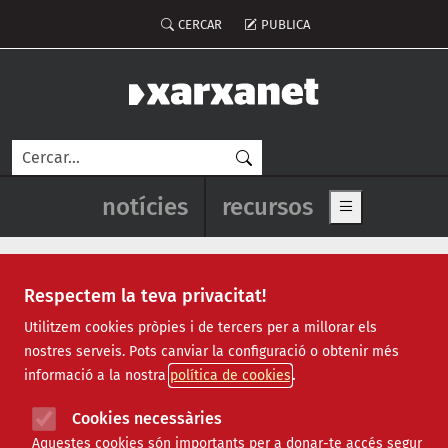
Vés al contingut
Menú del compte d'usuari
CERCAR
PUBLICA
Cerca
Navegació principal de l'enca
notícies
recursos
Show main me
Respectem la teva privacitat!
Notícies
Utilitzem cookies pròpies i de tercers per a millorar els
nostres serveis. Pots canviar la configuració o obtenir més
Totes
|
Ambiental
|
Comunitari
|
Cultural
|
Social
|
informació a la nostra
política de cookies
Internacional
|
Projectes
|
Jurídic
|
Tecnològic
|
Formació
|
Econòmic
|
Agenda
|
Opinió
|
Vídeos
Cookies necessàries
Aquestes cookies són importants per a donar-te accés segur