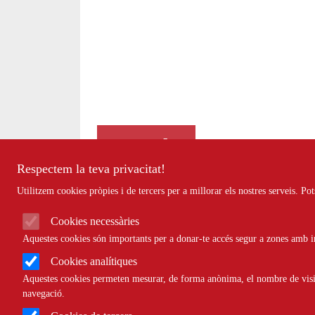
Agenda
Respectem la teva privacitat!
Utilitzem cookies pròpies i de tercers per a millorar els nostres serveis. P
Cookies necessàries
Aquestes cookies són importants per a donar-te accés segur a zones amb in
Cookies analítiques
Aquestes cookies permeten mesurar, de forma anònima, el nombre de visite
navegació.
Paraula clau