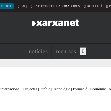
 del compte d'usuari
 PROFIT
FAQ
ENTITATS COL·LABORADORES
BUTLLETÍ
P
Navegació principal de l'encapç
notícies
recursos
Show main menu
Internacional
|
Projectes
|
Jurídic
|
Tecnològic
|
Formació
|
Econòmic
|
A