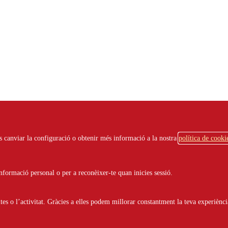
ots canviar la configuració o obtenir més informació a la nostra
política de cooki
formació personal o per a reconèixer-te quan inicies sessió.
Només esdeveniments online
s o l’activitat. Gràcies a elles podem millorar constantment la teva experiènci