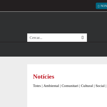
Vés al contingut
Menú
NON
Cerca
Notícies
Totes
|
Ambiental
|
Comunitari
|
Cultural
|
Social
|