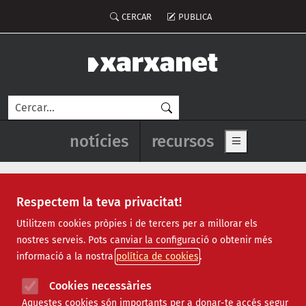
Vés al contingut
Menú del compte d'usuari
CERCAR
PUBLICA
Cerca
Navegació principal de l'enca
notícies
recursos
Show main me
Respectem la teva privacitat!
Notícies
Utilitzem cookies pròpies i de tercers per a millorar els
nostres serveis. Pots canviar la configuració o obtenir més
Totes
|
Ambiental
|
Comunitari
|
Cultural
|
Social
|
informació a la nostra
política de cookies
Internacional
|
Projectes
|
Jurídic
|
Tecnològic
|
Formació
|
Econòmic
|
Agenda
|
Opinió
|
Vídeos
Cookies necessàries
Aquestes cookies són importants per a donar-te accés segur