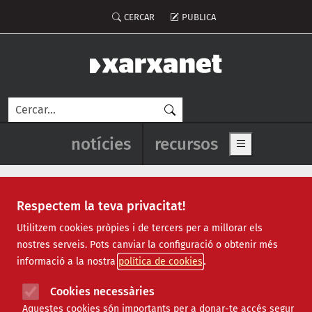
Vés al contingut
Menú del compte d'usuari
CERCAR
PUBLICA
Cerca
Navegació principal de l'enca
notícies
recursos
Show main me
Respectem la teva privacitat!
Recursos
Utilitzem cookies pròpies i de tercers per a millorar els
nostres serveis. Pots canviar la configuració o obtenir més
Tots
|
Econòmic
|
Jurídic
|
Projectes
|
Tecnològic
|
informació a la nostra
política de cookies
Formació
|
Finançament
|
Biblioteca
|
Ofertes de feina
|
Assessorament
|
Fes voluntariat
|
Cookies necessàries
Webinars
Aquestes cookies són importants per a donar-te accés segur