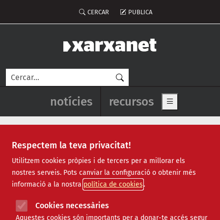
Vés al contingut
Menú del compte d'usuari
CERCAR
PUBLICA
Cerca
Navegació principal de l'enca
notícies
recursos
Show main me
Respectem la teva privacitat!
Recursos
Utilitzem cookies pròpies i de tercers per a millorar els
nostres serveis. Pots canviar la configuració o obtenir més
Tots
|
Econòmic
|
Jurídic
|
Projectes
|
Tecnològic
|
informació a la nostra
política de cookies
Formació
|
Finançament
|
Biblioteca
|
Ofertes de feina
|
Assessorament
|
Fes voluntariat
|
Cookies necessàries
Webinars
Aquestes cookies són importants per a donar-te accés segur