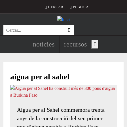
Vés al contingut
Menú del compte d'usuari
CERCAR
PUBLICA
Cerca
Navegació principal de l'encapç
notícies
recursos
Show main menu
aigua per al sahel
Aigua per al Sahel commemora trenta
anys de la construcció del seu primer
pou d’aigua potable a Burkina Faso