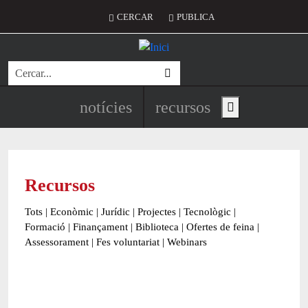
Vés al contingut
Menú del compte d'usuari
CERCAR
PUBLICA
Cerca
Navegació principal de l'encapç
notícies
recursos
Show main menu
Recursos
Tots
|
Econòmic
|
Jurídic
|
Projectes
|
Tecnològic
|
Formació
|
Finançament
|
Biblioteca
|
Ofertes de feina
|
Assessorament
|
Fes voluntariat
|
Webinars