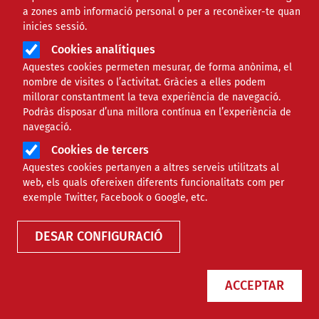
a zones amb informació personal o per a reconèixer-te quan
inicies sessió.
Cookies analítiques
Aquestes cookies permeten mesurar, de forma anònima, el
nombre de visites o l’activitat. Gràcies a elles podem
millorar constantment la teva experiència de navegació.
Podràs disposar d’una millora contínua en l’experiència de
navegació.
Cookies de tercers
Aquestes cookies pertanyen a altres serveis utilitzats al
web, els quals ofereixen diferents funcionalitats com per
Finançament
exemple Twitter, Facebook o Google, etc.
DESAR CONFIGURACIÓ
Tipus
ACCEPTAR
Àmbit