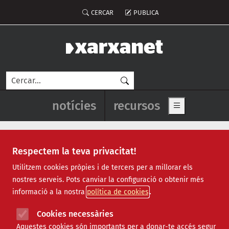
Vés al contingut
Menú del compte d'usuari
CERCAR
PUBLICA
Cerca
Navegació principal de l'enca
notícies
recursos
Show main me
Respectem la teva privacitat!
Recursos
Utilitzem cookies pròpies i de tercers per a millorar els
nostres serveis. Pots canviar la configuració o obtenir més
Tots
|
Econòmic
|
Jurídic
|
Projectes
|
Tecnològic
|
informació a la nostra
política de cookies
Formació
|
Finançament
|
Biblioteca
|
Ofertes de feina
|
Assessorament
|
Fes voluntariat
|
Cookies necessàries
Webinars
Aquestes cookies són importants per a donar-te accés segur