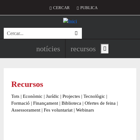
Vés al contingut
Menú del compte d'usuari
CERCAR
PUBLICA
Cerca
Navegació principal de l'encapç
notícies
recursos
Show main menu
Recursos
Tots
|
Econòmic
|
Jurídic
|
Projectes
|
Tecnològic
|
Formació
|
Finançament
|
Biblioteca
|
Ofertes de feina
|
Assessorament
|
Fes voluntariat
|
Webinars