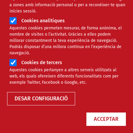
a zones amb informació personal o per a reconèixer-te quan
inicies sessió.
Cookies analítiques
Aquestes cookies permeten mesurar, de forma anònima, el
nombre de visites o l’activitat. Gràcies a elles podem
millorar constantment la teva experiència de navegació.
Podràs disposar d’una millora contínua en l’experiència de
navegació.
Cookies de tercers
Aquestes cookies pertanyen a altres serveis utilitzats al
web, els quals ofereixen diferents funcionalitats com per
Finançament
exemple Twitter, Facebook o Google, etc.
DESAR CONFIGURACIÓ
Tipus
ACCEPTAR
Àmbit