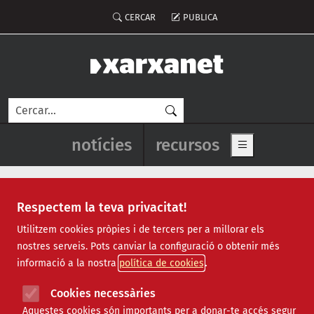
Vés al contingut
Menú del compte d'usuari
CERCAR
PUBLICA
Cerca
Navegació principal de l'enca
notícies
recursos
Show main me
Respectem la teva privacitat!
Recursos
Utilitzem cookies pròpies i de tercers per a millorar els
nostres serveis. Pots canviar la configuració o obtenir més
Tots
|
Econòmic
|
Jurídic
|
Projectes
|
Tecnològic
|
informació a la nostra
política de cookies
Formació
|
Finançament
|
Biblioteca
|
Ofertes de feina
|
Assessorament
|
Fes voluntariat
|
Cookies necessàries
Webinars
Aquestes cookies són importants per a donar-te accés segur