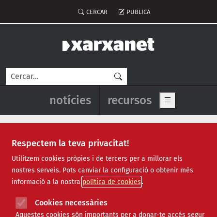
Vés al contingut
Menú del compte d'usuari
CERCAR
PUBLICA
Cerca
Navegació principal de l'enca
notícies
recursos
Show main me
Respectem la teva privacitat!
Recursos
Utilitzem cookies pròpies i de tercers per a millorar els
nostres serveis. Pots canviar la configuració o obtenir més
Tots
|
Econòmic
|
Jurídic
|
Projectes
|
Tecnològic
|
informació a la nostra
política de cookies
Formació
|
Finançament
|
Biblioteca
|
Ofertes de feina
|
Assessorament
|
Fes voluntariat
|
Cookies necessàries
Webinars
Aquestes cookies són importants per a donar-te accés segur