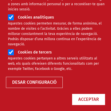
a zones amb informació personal o per a reconèixer-te quan
inicies sessió.
Cookies analítiques
Aquestes cookies permeten mesurar, de forma anònima, el
nombre de visites o l’activitat. Gràcies a elles podem
millorar constantment la teva experiència de navegació.
Podràs disposar d’una millora contínua en l’experiència de
navegació.
Cookies de tercers
Aquestes cookies pertanyen a altres serveis utilitzats al
web, els quals ofereixen diferents funcionalitats com per
Finançament
exemple Twitter, Facebook o Google, etc.
DESAR CONFIGURACIÓ
Tipus
ACCEPTAR
Àmbit