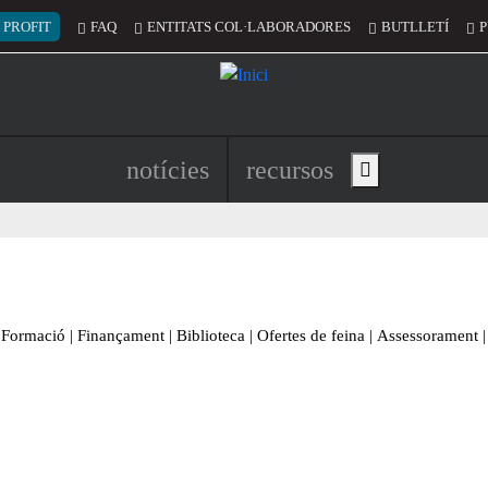
 del compte d'usuari
 PROFIT
FAQ
ENTITATS COL·LABORADORES
BUTLLETÍ
P
Navegació principal de l'encapç
notícies
recursos
Show main menu
Formació
|
Finançament
|
Biblioteca
|
Ofertes de feina
|
Assessorament
|