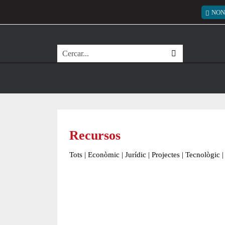
Vés al contingut
Menú
NON
Cerca
Recursos
Tots
|
Econòmic
|
Jurídic
|
Projectes
|
Tecnològic
|