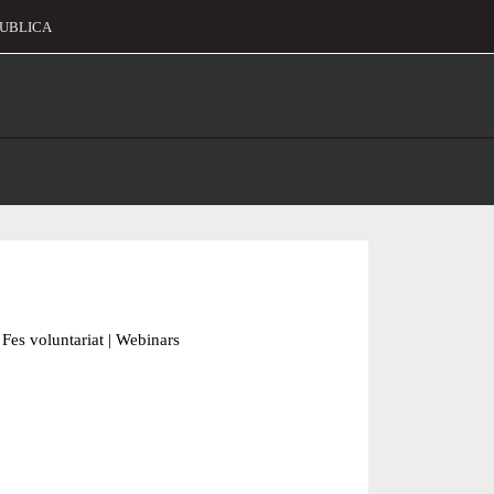
UBLICA
alament
Fes voluntariat
|
Webinars