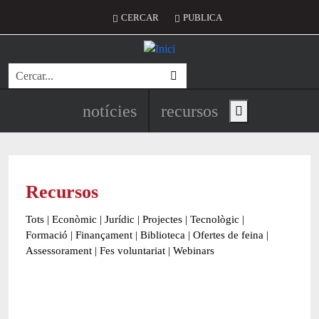
Vés al contingut
Menú del compte d'usuari
CERCAR
PUBLICA
Cerca
Navegació principal de l'encapç
notícies
recursos
Show main menu
Recursos
Tots
|
Econòmic
|
Jurídic
|
Projectes
|
Tecnològic
|
Formació
|
Finançament
|
Biblioteca
|
Ofertes de feina
|
Assessorament
|
Fes voluntariat
|
Webinars