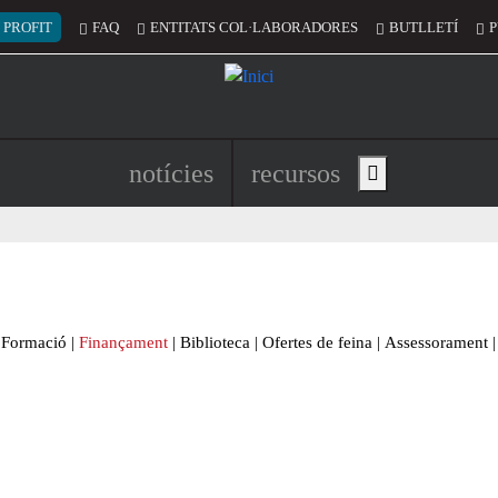
 del compte d'usuari
 PROFIT
FAQ
ENTITATS COL·LABORADORES
BUTLLETÍ
P
Navegació principal de l'encapç
notícies
recursos
Show main menu
Formació
|
Finançament
|
Biblioteca
|
Ofertes de feina
|
Assessorament
|