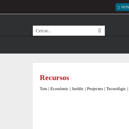
Vés al contingut
Menú
NON
Cerca
Recursos
Tots
|
Econòmic
|
Jurídic
|
Projectes
|
Tecnològic
|