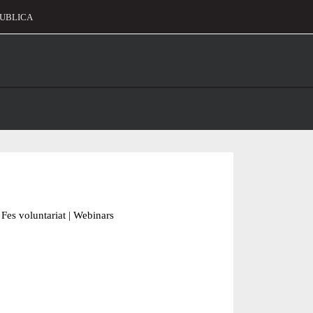
UBLICA
alament
Fes voluntariat
|
Webinars