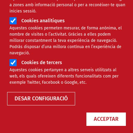
a zones amb informació personal o per a reconèixer-te quan
inicies sessió.
Cookies analítiques
Aquestes cookies permeten mesurar, de forma anònima, el
nombre de visites o l’activitat. Gràcies a elles podem
millorar constantment la teva experiència de navegació.
Podràs disposar d’una millora contínua en l’experiència de
navegació.
Cookies de tercers
Aquestes cookies pertanyen a altres serveis utilitzats al
web, els quals ofereixen diferents funcionalitats com per
Finançament
exemple Twitter, Facebook o Google, etc.
DESAR CONFIGURACIÓ
Tipus
ACCEPTAR
Àmbit