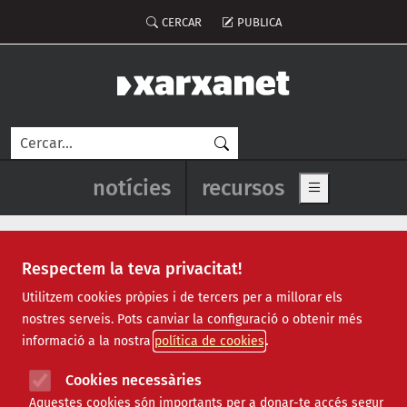
Vés al contingut
Menú del compte d'usuari
CERCAR
PUBLICA
Cerca
Navegació principal de l'enca
notícies
recursos
Show main me
Respectem la teva privacitat!
Recursos
Utilitzem cookies pròpies i de tercers per a millorar els
nostres serveis. Pots canviar la configuració o obtenir més
Tots
|
Econòmic
|
Jurídic
|
Projectes
|
Tecnològic
|
informació a la nostra
política de cookies
Formació
|
Finançament
|
Biblioteca
|
Ofertes de feina
|
Assessorament
|
Fes voluntariat
|
Cookies necessàries
Webinars
Aquestes cookies són importants per a donar-te accés segur