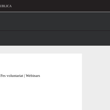
UBLICA
alament
Fes voluntariat
|
Webinars