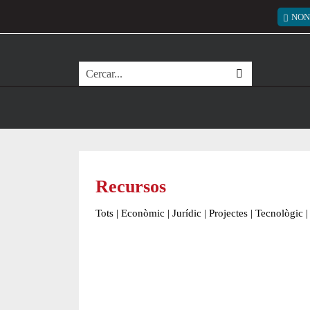
Vés al contingut
Menú
NON
Cerca
Recursos
Tots
|
Econòmic
|
Jurídic
|
Projectes
|
Tecnològic
|