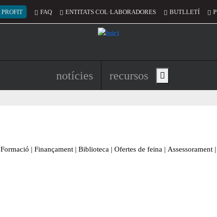
 del compte d'usuari
 PROFIT
FAQ
ENTITATS COL·LABORADORES
BUTLLETÍ
P
Navegació principal de l'encapç
notícies
recursos
Show main menu
Formació
|
Finançament
|
Biblioteca
|
Ofertes de feina
|
Assessorament
|