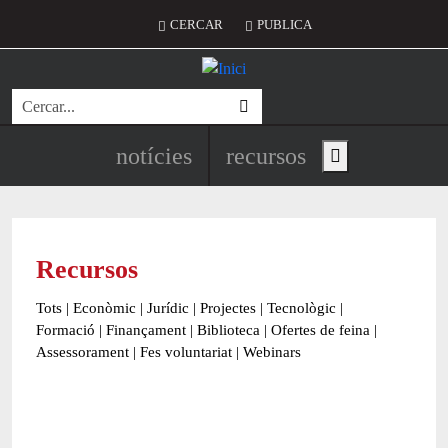
Vés al contingut
Menú del compte d'usuari
CERCAR
PUBLICA
Cerca
Navegació principal de l'encapç
notícies
recursos
Show main menu
Recursos
Tots
|
Econòmic
|
Jurídic
|
Projectes
|
Tecnològic
|
Formació
|
Finançament
|
Biblioteca
|
Ofertes de feina
|
Assessorament
|
Fes voluntariat
|
Webinars