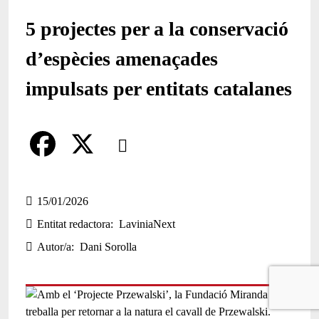
5 projectes per a la conservació
d’espècies amenaçades
impulsats per entitats catalanes
Comparteix
Compartir en altres xarxes socials
F
X
a
15/01/2026
Entitat redactora
LaviniaNext
c
Autor/a
Dani Sorolla
e
b
o