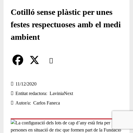
Cotilló sense plàstic per unes
festes respectuoses amb el medi
ambient
Comparteix
Compartir en altres xarxes socials
F
X
a
11/12/2020
Entitat redactora
LaviniaNext
c
Autor/a
Carlos Faneca
e
b
o