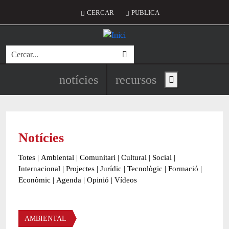
Vés al contingut
Menú del compte d'usuari
CERCAR
PUBLICA
Cerca
Navegació principal de l'encapç
notícies
recursos
Show main menu
Notícies
Totes
|
Ambiental
|
Comunitari
|
Cultural
|
Social
|
Internacional
|
Projectes
|
Jurídic
|
Tecnològic
|
Formació
|
Econòmic
|
Agenda
|
Opinió
|
Vídeos
Àmbit de la notícia
AMBIENTAL