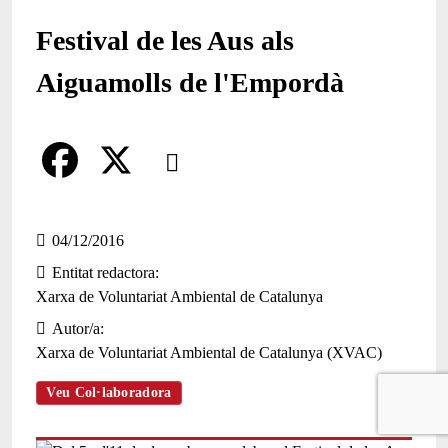
Festival de les Aus als
Aiguamolls de l'Empordà
Comparteix
Compartir en altres xarxes socials
F
X
a
04/12/2016
Entitat redactora
c
Xarxa de Voluntariat Ambiental de Catalunya
e
Autor/a
b
Xarxa de Voluntariat Ambiental de Catalunya (XVAC)
o
Veu Col·laboradora
o