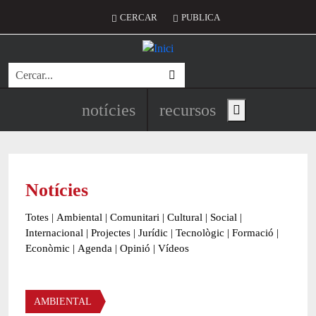
Vés al contingut
Menú del compte d'usuari
CERCAR
PUBLICA
Cerca
Navegació principal de l'encapç
notícies
recursos
Show main menu
Notícies
Totes
|
Ambiental
|
Comunitari
|
Cultural
|
Social
|
Internacional
|
Projectes
|
Jurídic
|
Tecnològic
|
Formació
|
Econòmic
|
Agenda
|
Opinió
|
Vídeos
Àmbit de la notícia
AMBIENTAL