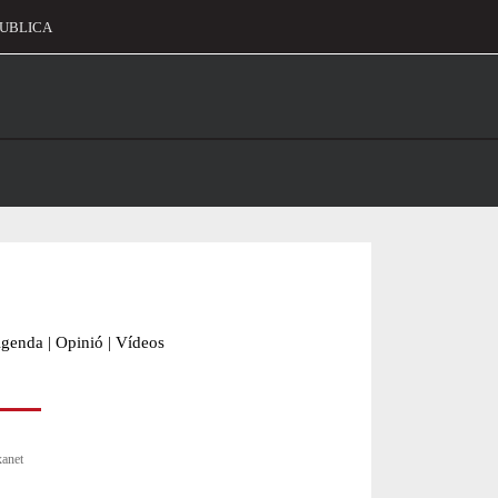
UBLICA
alament
genda
|
Opinió
|
Vídeos
xanet