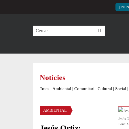
Vés al contingut
Menú
NON
Cerca
Notícies
Totes
|
Ambiental
|
Comunitari
|
Cultural
|
Social
|
Àmbit de la notícia
AMBIENTAL
Jesús O
Font: X
Jesús Ortiz: