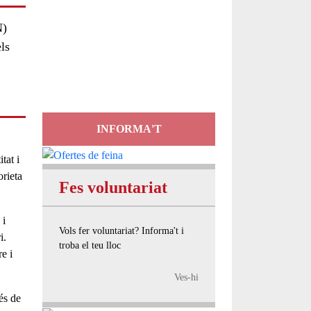
Servei
N)
els
d'Assessorament
gratuït per a entitats
INFORMA'T
tat i
orieta
Fes voluntariat
i
Vols fer voluntariat? Informa't i
i.
troba el teu lloc
e i
Ves-hi
és de