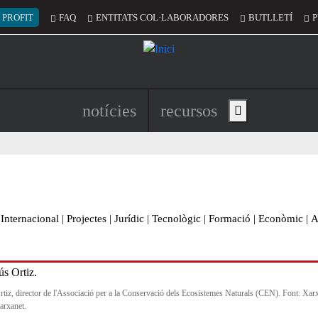
 del compte d'usuari
 PROFIT
FAQ
ENTITATS COL·LABORADORES
BUTLLETÍ
P
Navegació principal de l'encapç
notícies
recursos
Show main menu
Internacional
|
Projectes
|
Jurídic
|
Tecnològic
|
Formació
|
Econòmic
|
A
rtiz, director de l'Associació per a la Conservació dels Ecosistemes Naturals (CEN). Font: Xar
arxanet.