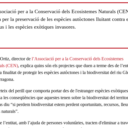
sociació per a la Conservació dels Ecosistemes Naturals (CE
a per la preservació de les espècies autòctones lluitant contra 
us i les espècies exòtiques invasores.
Ortiz,
director de
l’Associació per a la Conservació dels Ecosistemes
als (CEN)
, explica quins són els projectes que duen a terme des de l’enti
ls
a finalitat de
protegir les espècies autòctones
i la biodiversitat del riu Gl
rragona.
teix del perill que comporta portar des de l'estranger
espècies exòtiques
a les conseqüències que aquestes tenen sobre la biodiversitat del territor
 diu “si perdem biodiversitat estem perdent oportunitats, recursos, lleur
 naturals”.
 l’entitat, amb l’ajuda de persones voluntàries, tracten
d'eliminar
a trav