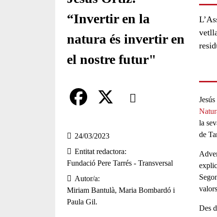
“Invertir en la
L’As
vetll
natura és invertir en
resid
el nostre futur"
Comparteix
Jesús 
Natur
Compartir en altres xarxes socia
F
X
la sev
de Ta
a
24/03/2023
Entitat redactora
c
Adver
Fundació Pere Tarrés - Transversal
explic
e
Segons
Autor/a
b
valors
Miriam Bantulà, Maria Bombardó i
Paula Gil.
o
Des de