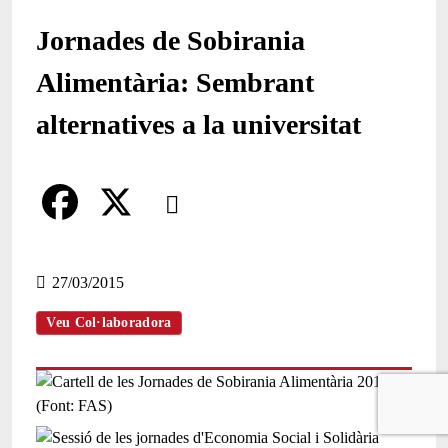
Jornades de Sobirania
Alimentària: Sembrant
alternatives a la universitat
Comparteix
Compartir en altres xarxes socials
F
X
a
27/03/2015
c
Veu Col·laboradora
e
b
o