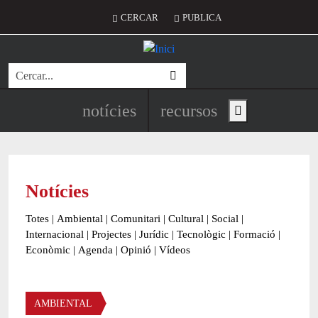
Vés al contingut
Menú del compte d'usuari
CERCAR
PUBLICA
Cerca
Navegació principal de l'encapç
notícies
recursos
Show main menu
Notícies
Totes
|
Ambiental
|
Comunitari
|
Cultural
|
Social
|
Internacional
|
Projectes
|
Jurídic
|
Tecnològic
|
Formació
|
Econòmic
|
Agenda
|
Opinió
|
Vídeos
Àmbit de la notícia
AMBIENTAL