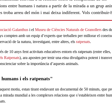
ions entre humans i natura a partir de la mirada a un grup an
s troba arreu del món i mai deixa indiferent. Vols contribuir-
ociació Galanthus
i el
Museu de Ciències Naturals de Granollers
des de
ys compten amb un equip d’experts que treballen per millorar el conei
ls
ervació de la natura, investigant, entre altres, els
ratpenats
.
s de 10 anys fent activitats educatives entorn els ratpenats (entre elles,
els Ratpenats
), ara aposten per tenir una eina divulgativa potent i transve
nscienciar sobre la importància d’aquests animals.
 humans i els ratpenats"
quest motiu, estan tirant endavant un documental de 50 minuts, que pr
na
mirada mundial a les complexes relacions que s’estableixen entre hu
nats.