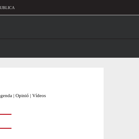
UBLICA
alament
genda
|
Opinió
|
Vídeos