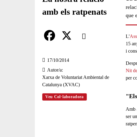
relac
amb els ratpenats
que e
Comparteix
L'
Ass
15 an
Compartir en altres xarxes socia
F
X
i cons
a
17/10/2014
Despré
Autor/a
c
Nit d
Xarxa de Voluntariat Ambiental de
per
co
e
Catalunya (XVAC)
b
"Els
Veu Col·laboradora
o
Amb a
o
ser u
ratpe
k