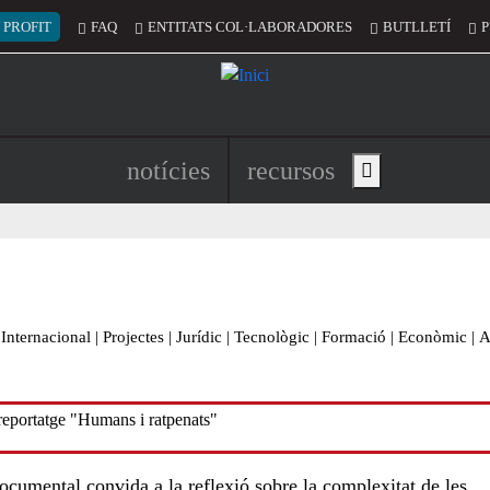
 del compte d'usuari
 PROFIT
FAQ
ENTITATS COL·LABORADORES
BUTLLETÍ
P
Navegació principal de l'encapç
notícies
recursos
Show main menu
Internacional
|
Projectes
|
Jurídic
|
Tecnològic
|
Formació
|
Econòmic
|
A
cumental convida a la reflexió sobre la complexitat de les