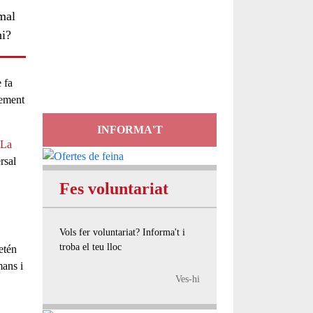
imal
Servei
hi?
d'Assessorament
gratuït per a entitats
 fa
xement
INFORMA'T
La
rsal
Fes voluntariat
Vols fer voluntariat? Informa't i
troba el teu lloc
etén
mans i
Ves-hi