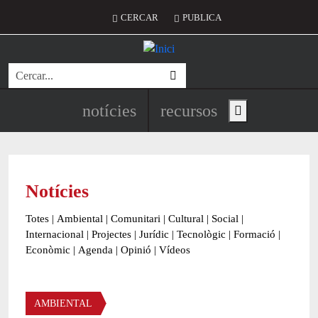
Vés al contingut
Menú del compte d'usuari
CERCAR
PUBLICA
Cerca
Navegació principal de l'encapç
notícies
recursos
Show main menu
Notícies
Totes
|
Ambiental
|
Comunitari
|
Cultural
|
Social
|
Internacional
|
Projectes
|
Jurídic
|
Tecnològic
|
Formació
|
Econòmic
|
Agenda
|
Opinió
|
Vídeos
Àmbit de la notícia
AMBIENTAL