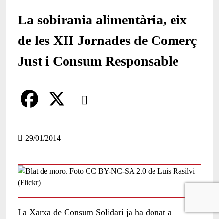
La sobirania alimentària, eix
de les XII Jornades de Comerç
Just i Consum Responsable
Comparteix
Compartir en altres xarxes socials
F
X
a
29/01/2014
c
e
b
o
La Xarxa de Consum Solidari ja ha donat a