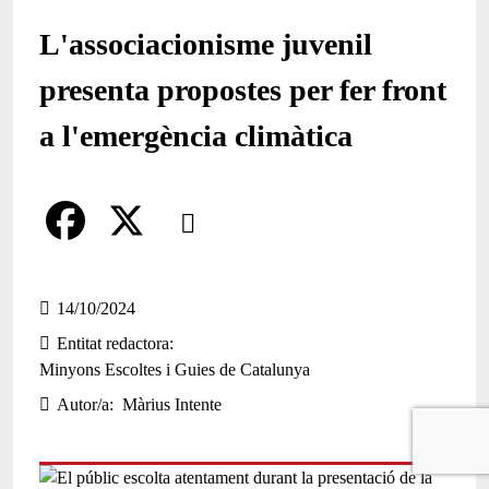
L'associacionisme juvenil
presenta propostes per fer front
a l'emergència climàtica
Comparteix
Compartir en altres xarxes socials
F
X
a
14/10/2024
Entitat redactora
c
Minyons Escoltes i Guies de Catalunya
e
Autor/a
Màrius Intente
b
o