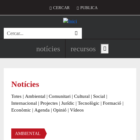
Vés al contingut
Menú del compte d'usuari
CERCAR
PUBLICA
Cerca
Navegació principal de l'encapç
notícies
recursos
Show main menu
Notícies
Totes
|
Ambiental
|
Comunitari
|
Cultural
|
Social
|
Internacional
|
Projectes
|
Jurídic
|
Tecnològic
|
Formació
|
Econòmic
|
Agenda
|
Opinió
|
Vídeos
Àmbit de la notícia
AMBIENTAL