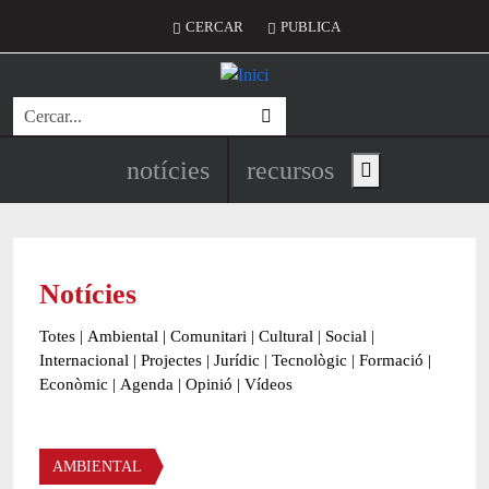
Vés al contingut
Menú del compte d'usuari
CERCAR
PUBLICA
Cerca
Navegació principal de l'encapç
notícies
recursos
Show main menu
Notícies
Totes
|
Ambiental
|
Comunitari
|
Cultural
|
Social
|
Internacional
|
Projectes
|
Jurídic
|
Tecnològic
|
Formació
|
Econòmic
|
Agenda
|
Opinió
|
Vídeos
Àmbit de la notícia
AMBIENTAL