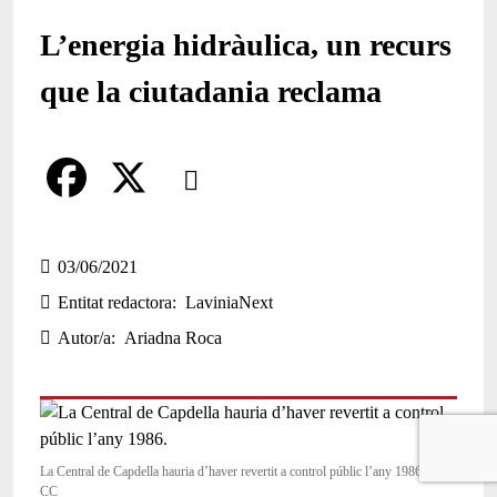
L’energia hidràulica, un recurs
que la ciutadania reclama
Comparteix
Compartir en altres xarxes socials
F
X
a
03/06/2021
Entitat redactora
LaviniaNext
c
Autor/a
Ariadna Roca
e
b
o
o
La Central de Capdella hauria d’haver revertit a control públic l’any 1986. Font:
CC