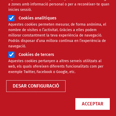
a zones amb informació personal o per a reconèixer-te quan
Àmbit de la notícia
AMBIENTAL
inicies sessió.
Cookies analítiques
Neix una associació que
Aquestes cookies permeten mesurar, de forma anònima, el
nombre de visites o l’activitat. Gràcies a elles podem
promou els menjadors
millorar constantment la teva experiència de navegació.
Podràs disposar d’una millora contínua en l’experiència de
escolars ecològics
navegació.
Cookies de tercers
Comparteix
Aquestes cookies pertanyen a altres serveis utilitzats al
web, els quals ofereixen diferents funcionalitats com per
exemple Twitter, Facebook o Google, etc.
Compartir en altres xarxes socials
F
X
DESAR CONFIGURACIÓ
a
29/01/2014
c
ACCEPTAR
e
b