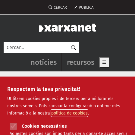
Vés al contingut
Menú del compte d'usuari
CERCAR
PUBLICA
Cerca
Navegació principal de l'enca
notícies
recursos
Show main me
Respectem la teva privacitat!
Notícies
Utilitzem cookies pròpies i de tercers per a millorar els
nostres serveis. Pots canviar la configuració o obtenir més
Totes
|
Ambiental
|
Comunitari
|
Cultural
|
Social
|
informació a la nostra
política de cookies
Internacional
|
Projectes
|
Jurídic
|
Tecnològic
|
Formació
|
Econòmic
|
Agenda
|
Opinió
|
Vídeos
Cookies necessàries
Aquestes cookies són importants per a donar-te accés segur