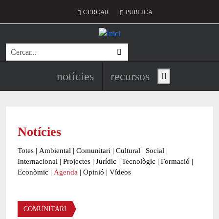
Vés al contingut
Menú del compte d'usuari
CERCAR
PUBLICA
Cerca
Navegació principal de l'encapç
notícies
recursos
Show main menu
Notícies
Totes
|
Ambiental
|
Comunitari
|
Cultural
|
Social
|
Internacional
|
Projectes
|
Jurídic
|
Tecnològic
|
Formació
|
Econòmic
|
Agenda
|
Opinió
|
Vídeos
Àmbit de la notícia
COMUNITARI