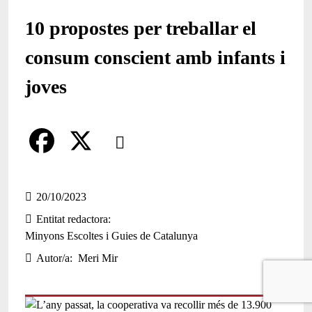
10 propostes per treballar el
consum conscient amb infants i
joves
Comparteix
Compartir en altres xarxes socials
F
X
a
20/10/2023
Entitat redactora
c
Minyons Escoltes i Guies de Catalunya
e
Autor/a
Meri Mir
b
o