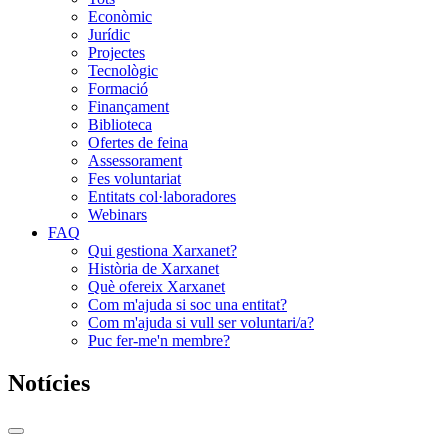
Econòmic
Jurídic
Projectes
Tecnològic
Formació
Finançament
Biblioteca
Ofertes de feina
Assessorament
Fes voluntariat
Entitats col·laboradores
Webinars
FAQ
Qui gestiona Xarxanet?
Història de Xarxanet
Què ofereix Xarxanet
Com m'ajuda si soc una entitat?
Com m'ajuda si vull ser voluntari/a?
Puc fer-me'n membre?
Notícies
Commutador