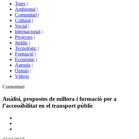
del
Totes
|
menú
Ambiental
|
de
Comunitari
|
portals
Cultural
|
Social
|
Internacional
|
Projectes
|
Jurídic
|
Tecnològic
|
Formació
|
Econòmic
|
Agenda
|
Opinió
|
Vídeos
Àmbit
Comunitari
de
la
Anàlisi, propostes de millora i formació per a
notícia
l’accessibilitat en el transport públic
Comparteix
Compartir
en