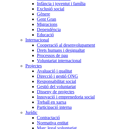
Infància i joventut i família
Exclusió social
Gènere
Gent Gran
Migracions
Dependència
Educació
Internacional
Cooperació al desenvolupament
Drets humans i desigualtat
Processos de pau
Voluntariat internacional
Projectes
Avaluació i qualitat
Direcció i gestió ONG
Responsabilitat social
Gestió del voluntariat
Disseny de projectes
Innovació i emprenedoria social
Treball en xarxa
Participació interna
Jurídic
Contractació
Normativa entitat
Marc legal voluntariat