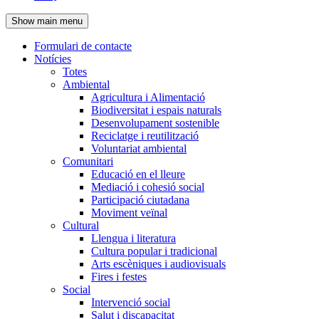
de
Show main menu
l'encapçalament
Formulari de contacte
Notícies
Navegació
Totes
principal
Ambiental
Agricultura i Alimentació
Biodiversitat i espais naturals
Desenvolupament sostenible
Reciclatge i reutilització
Voluntariat ambiental
Comunitari
Educació en el lleure
Mediació i cohesió social
Participació ciutadana
Moviment veïnal
Cultural
Llengua i literatura
Cultura popular i tradicional
Arts escèniques i audiovisuals
Fires i festes
Social
Intervenció social
Salut i discapacitat