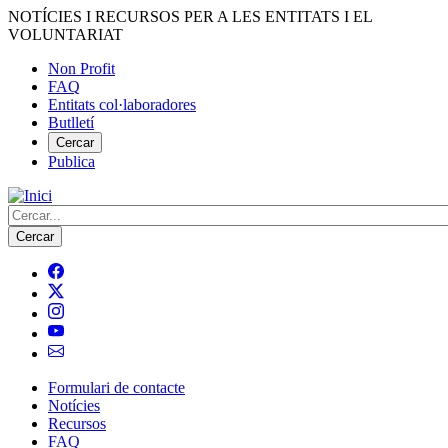
Vés
NOTÍCIES I RECURSOS PER A LES ENTITATS I EL
al
VOLUNTARIAT
contingut
Non Profit
FAQ
Menú
Entitats col·laboradores
del
Butlletí
compte
Cercar
Publica
d'usuari
Cerca
Formulari de contacte
Notícies
Navegació
Recursos
principal
FAQ