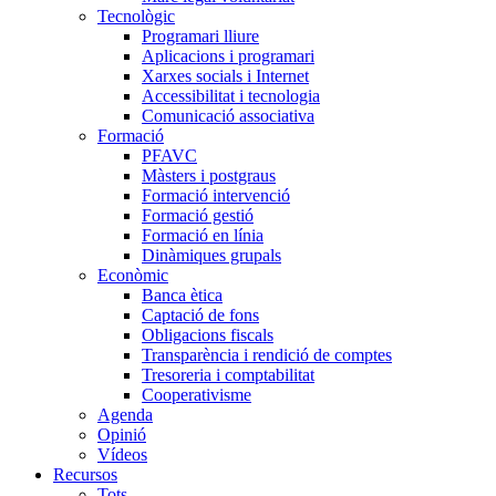
Tecnològic
Programari lliure
Aplicacions i programari
Xarxes socials i Internet
Accessibilitat i tecnologia
Comunicació associativa
Formació
PFAVC
Màsters i postgraus
Formació intervenció
Formació gestió
Formació en línia
Dinàmiques grupals
Econòmic
Banca ètica
Captació de fons
Obligacions fiscals
Transparència i rendició de comptes
Tresoreria i comptabilitat
Cooperativisme
Agenda
Opinió
Vídeos
Recursos
Tots