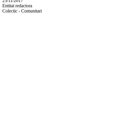
23/11/2017
altres
Entitat redactora
xarxes
Colectic - Comunitari
socials