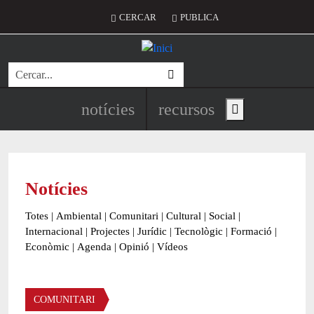
Vés al contingut
Menú del compte d'usuari
CERCAR
PUBLICA
Cerca
Navegació principal de l'encapç
notícies
recursos
Show main menu
Notícies
Totes
|
Ambiental
|
Comunitari
|
Cultural
|
Social
|
Internacional
|
Projectes
|
Jurídic
|
Tecnològic
|
Formació
|
Econòmic
|
Agenda
|
Opinió
|
Vídeos
Àmbit de la notícia
COMUNITARI