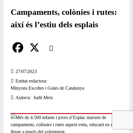
Campaments, colònies i rutes:
així és l’estiu dels esplais
Comparteix
Compartir en altres xarxes socials
F
X
a
27/07/2023
Entitat redactora
c
Minyons Escoltes i Guies de Catalunya
e
Autor/a
Judit Meix
b
o
o