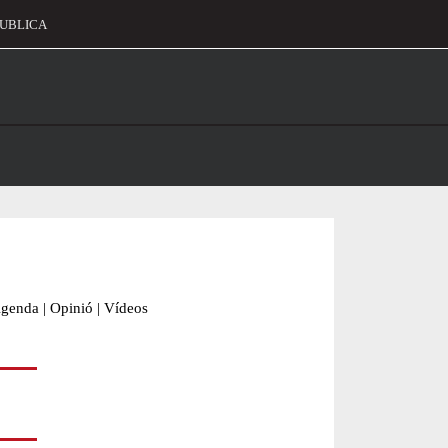
UBLICA
alament
genda
|
Opinió
|
Vídeos