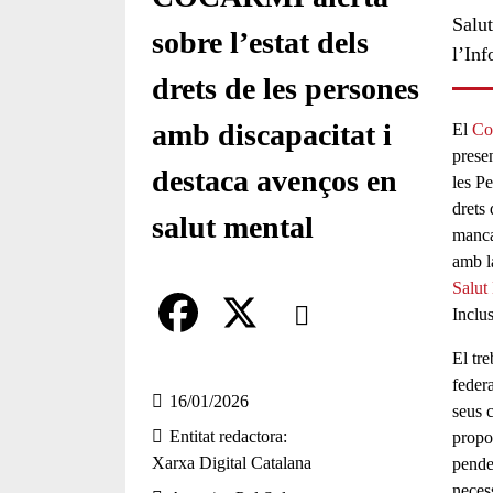
Salut
sobre l’estat dels
l’In
drets de les persones
amb discapacitat i
El
Co
prese
destaca avenços en
les P
drets
salut mental
manca
amb l
Salut
Comparteix
Inclus
Compartir en altres xarxes socia
El tre
F
X
feder
a
16/01/2026
seus 
Entitat redactora
propo
c
Xarxa Digital Catalana
penden
e
necess