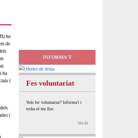
Servei
d'Assessorament
gratuït per a entitats
I)
ha
ets de
dels
INFORMA'T
om
at
i ha
ials i
Fes voluntariat
Vols fer voluntariat? Informa't i
dels
troba el teu lloc
ades i
Ves-hi
i