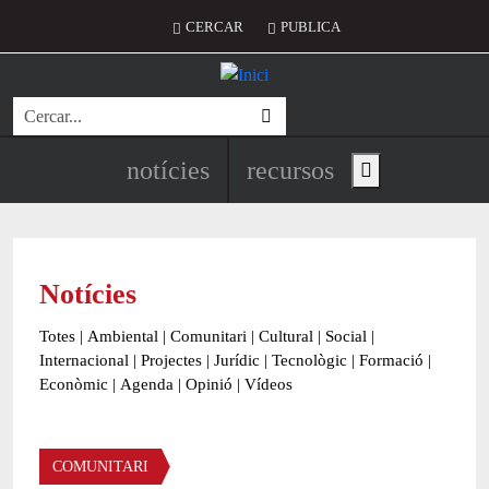
Vés al contingut
Menú del compte d'usuari
CERCAR
PUBLICA
Cerca
Navegació principal de l'encapç
notícies
recursos
Show main menu
Notícies
Totes
|
Ambiental
|
Comunitari
|
Cultural
|
Social
|
Internacional
|
Projectes
|
Jurídic
|
Tecnològic
|
Formació
|
Econòmic
|
Agenda
|
Opinió
|
Vídeos
Àmbit de la notícia
COMUNITARI