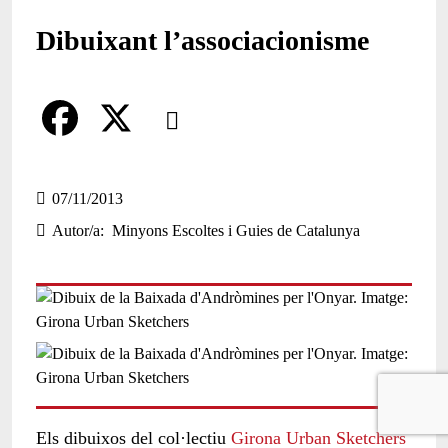
Dibuixant l’associacionisme
Comparteix
Compartir en altres xarxes socials
F
X
a
07/11/2013
Autor/a
Minyons Escoltes i Guies de Catalunya
c
e
b
o
o
k
Els dibuixos del col·lectiu
Girona Urban Sketchers