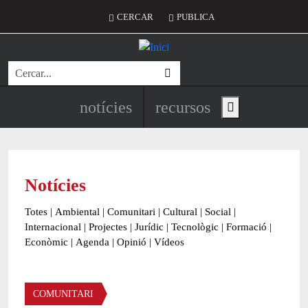
Vés al contingut
Menú del compte d'usuari
CERCAR
PUBLICA
Cerca
Navegació principal de l'encapç
notícies
recursos
Show main menu
Notícies
Totes
|
Ambiental
|
Comunitari
|
Cultural
|
Social
|
Internacional
|
Projectes
|
Jurídic
|
Tecnològic
|
Formació
|
Econòmic
|
Agenda
|
Opinió
|
Vídeos
Àmbit de la notícia
COMUNITARI