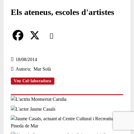
Els ateneus, escoles d'artistes
Comparteix
Compartir en altres xarxes socials
F
X
a
18/08/2014
Autor/a
Mar Solà
c
e
Veu Col·laboradora
b
o
o
k