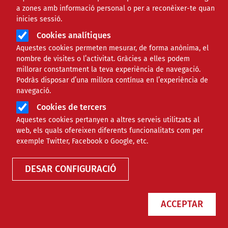
a zones amb informació personal o per a reconèixer-te quan
Àmbit de la notícia
COMUNITARI
inicies sessió.
Cookies analítiques
Escoltes Catalans celebra 50
Aquestes cookies permeten mesurar, de forma anònima, el
nombre de visites o l’activitat. Gràcies a elles podem
anys deixant petjada amb ‘La
millorar constantment la teva experiència de navegació.
Podràs disposar d’una millora contínua en l’experiència de
Gran Fularada’
navegació.
Cookies de tercers
Comparteix
Aquestes cookies pertanyen a altres serveis utilitzats al
web, els quals ofereixen diferents funcionalitats com per
exemple Twitter, Facebook o Google, etc.
Compartir en altres xarxes socials
F
X
DESAR CONFIGURACIÓ
a
04/06/2025
Entitat redactora
c
Minyons Escoltes i Guies de Catalunya
ACCEPTAR
e
Autor/a
Alba Cebrián
b