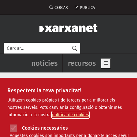
Vés al contingut
Menú del compte d'usuari
CERCAR
PUBLICA
Cerca
Navegació principal de l'enca
notícies
recursos
Show main me
Respectem la teva privacitat!
Notícies
Utilitzem cookies pròpies i de tercers per a millorar els
nostres serveis. Pots canviar la configuració o obtenir més
Totes
|
Ambiental
|
Comunitari
|
Cultural
|
Social
|
informació a la nostra
política de cookies
Internacional
|
Projectes
|
Jurídic
|
Tecnològic
|
Formació
|
Econòmic
|
Agenda
|
Opinió
|
Vídeos
Cookies necessàries
Aquestes cookies són importants per a donar-te accés segur