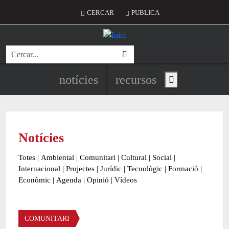
Vés al contingut
Menú del compte d'usuari
CERCAR
PUBLICA
Cerca
Navegació principal de l'encapç
notícies
recursos
Show main menu
Notícies
Totes
|
Ambiental
|
Comunitari
|
Cultural
|
Social
|
Internacional
|
Projectes
|
Jurídic
|
Tecnològic
|
Formació
|
Econòmic
|
Agenda
|
Opinió
|
Vídeos
Àmbit de la notícia
COMUNITARI