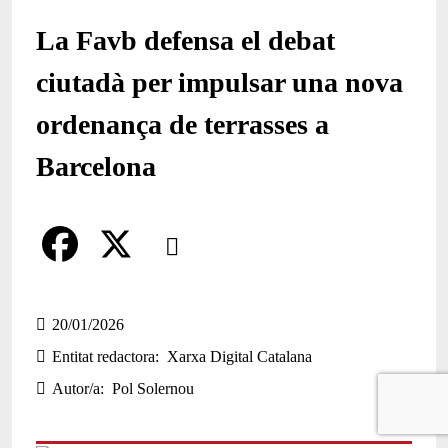
La Favb defensa el debat
ciutadà per impulsar una nova
ordenança de terrasses a
Barcelona
Comparteix
Compartir en altres xarxes socials
F
X
a
20/01/2026
Entitat redactora
Xarxa Digital Catalana
c
Autor/a
Pol Solernou
e
b