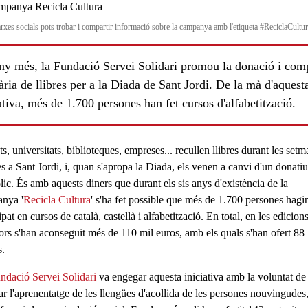
arxes socials pots trobar i compartir informació sobre la campanya amb l'etiqueta #ReciclaCultu
ny més, la Fundació Servei Solidari promou la donació i com
ària de llibres per a la Diada de Sant Jordi. De la mà d'aquest
ativa, més de 1.700 persones han fet cursos d'alfabetització.
ts, universitats, biblioteques, empreses... recullen llibres durant les set
ls
s a Sant Jordi, i, quan s'apropa la Diada, els venen a canvi d'un
donatiu
lic
. És amb aquests diners que durant els sis anys d'existència de la
nya '
Recicla Cultura
' s'ha fet possible que més de 1.700 persones hagi
cipat en
cursos de català, castellà i alfabetització
. En total, en les edicion
iors s'han aconseguit més de 110 mil euros, amb els quals s'han ofert 88
s.
ndació Servei Solidari
va engegar aquesta iniciativa amb la voluntat de
tar l'aprenentatge de les
llengües d'acollida
de les
persones nouvingudes