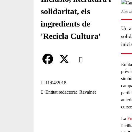
solidaritat, els
A les x
ingredients de
Un a
'Recicla Cultura'
solid
inici
Comparteix
Entita
Compartir en altres xarxes socia
F
X
prèvie
simbò
a
11/04/2018
campa
Entitat redactora
Ravalnet
c
parti
anter
e
curso
b
La
Fu
o
facili