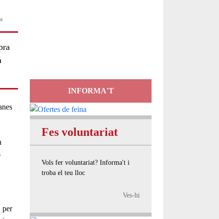
Servei
ra
d'Assessorament
pra
gratuït per a entitats
a
INFORMA'T
manes
Fes voluntariat
n
s
Vols fer voluntariat? Informa't i
troba el teu lloc
Ves-hi
, per