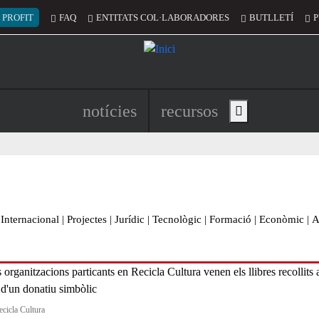
 del compte d'usuari
 PROFIT
FAQ
ENTITATS COL·LABORADORES
BUTLLETÍ
P
Navegació principal de l'encapç
notícies
recursos
Show main menu
Internacional
|
Projectes
|
Jurídic
|
Tecnològic
|
Formació
|
Econòmic
|
A
ecicla Cultura