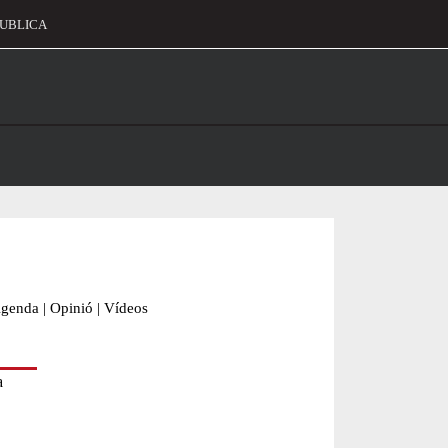
UBLICA
alament
genda
|
Opinió
|
Vídeos