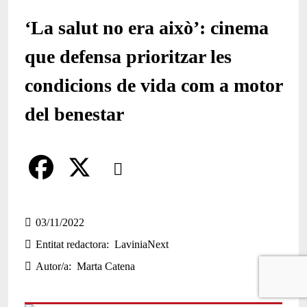
‘La salut no era això’: cinema
que defensa prioritzar les
condicions de vida com a motor
del benestar
Comparteix
Compartir en altres xarxes socials
F
X
a
03/11/2022
Entitat redactora
LaviniaNext
c
Autor/a
Marta Catena
e
b