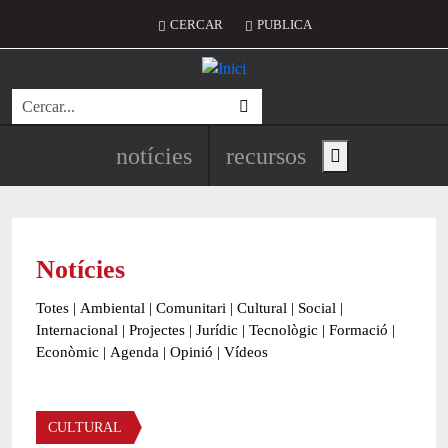
Vés al contingut
Menú del compte d'usuari
CERCAR
PUBLICA
Cerca
Navegació principal de l'encapç
notícies
recursos
Show main menu
Notícies
Totes
|
Ambiental
|
Comunitari
|
Cultural
|
Social
|
Internacional
|
Projectes
|
Jurídic
|
Tecnològic
|
Formació
|
Econòmic
|
Agenda
|
Opinió
|
Vídeos
Àmbit de la notícia
CULTURAL