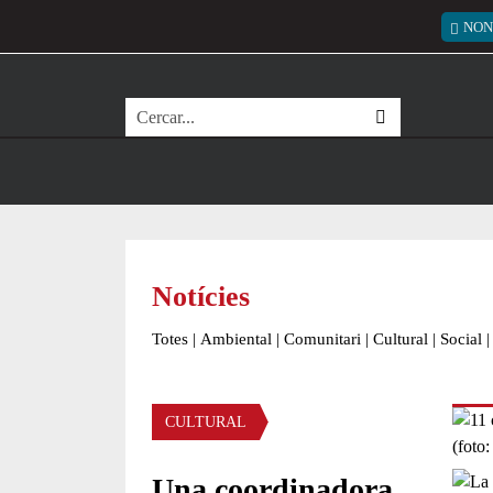
Vés al contingut
Menú
NON
Cerca
Notícies
Totes
|
Ambiental
|
Comunitari
|
Cultural
|
Social
|
Àmbit de la notícia
CULTURAL
Una coordinadora