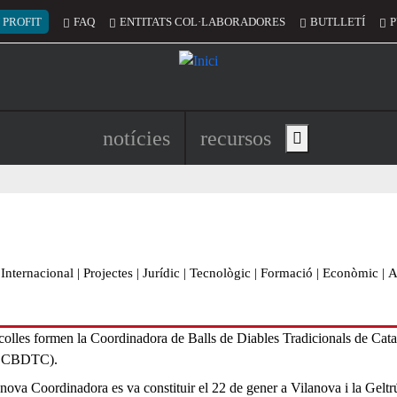
 del compte d'usuari
 PROFIT
FAQ
ENTITATS COL·LABORADORES
BUTLLETÍ
P
Navegació principal de l'encapç
notícies
recursos
Show main menu
Internacional
|
Projectes
|
Jurídic
|
Tecnològic
|
Formació
|
Econòmic
|
A