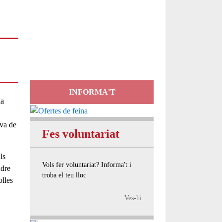
Servei
d'Assessorament
gratuït per a entitats
INFORMA'T
la
eva de
Fes voluntariat
ls
Vols fer voluntariat? Informa't i
ndre
troba el teu lloc
olles
Ves-hi