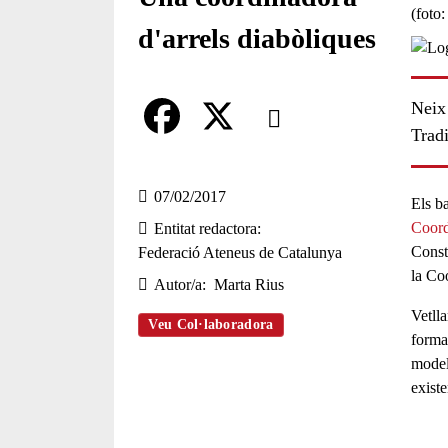
d'arrels diabòliques
Comparteix
Neix 
Trad
Compartir en altres xarxes socia
F
X
a
07/02/2017
Els ba
Coord
Entitat redactora
c
Consti
Federació Ateneus de Catalunya
e
la Co
Autor/a
Marta Rius
b
Vetlla
Veu Col·laboradora
o
forma
models
o
existe
k