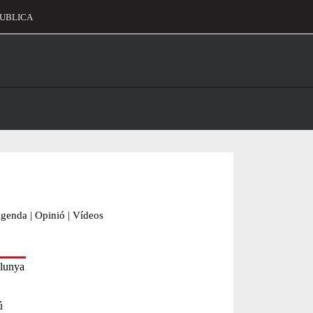
UBLICA
alament
genda
|
Opinió
|
Vídeos