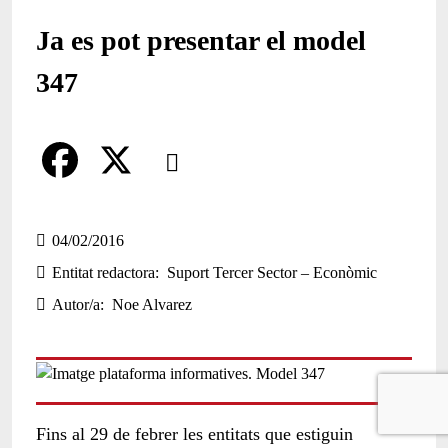
Ja es pot presentar el model
347
Comparteix
Compartir en altres xarxes socials
F
X
a
04/02/2016
Entitat redactora
Suport Tercer Sector – Econòmic
c
Autor/a
Noe Alvarez
e
b
o
o
Fins al 29 de febrer les entitats que estiguin