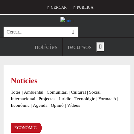
Vés al contingut
Menú del compte d'usuari
CERCAR
PUBLICA
Cerca
Navegació principal de l'encapç
notícies
recursos
Show main menu
Notícies
Totes
|
Ambiental
|
Comunitari
|
Cultural
|
Social
|
Internacional
|
Projectes
|
Jurídic
|
Tecnològic
|
Formació
|
Econòmic
|
Agenda
|
Opinió
|
Vídeos
Àmbit de la notícia
ECONÒMIC