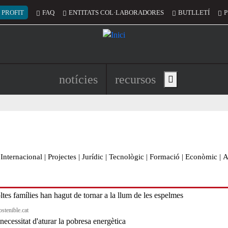
 del compte d'usuari
 PROFIT
FAQ
ENTITATS COL·LABORADORES
BUTLLETÍ
P
Navegació principal de l'encapç
notícies
recursos
Show main menu
Internacional
|
Projectes
|
Jurídic
|
Tecnològic
|
Formació
|
Econòmic
|
A
ostenible.cat