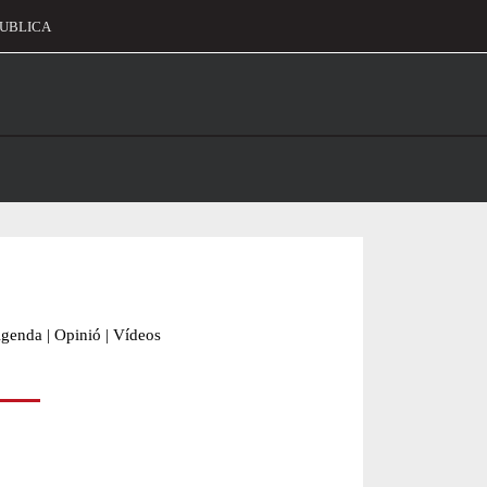
UBLICA
alament
genda
|
Opinió
|
Vídeos