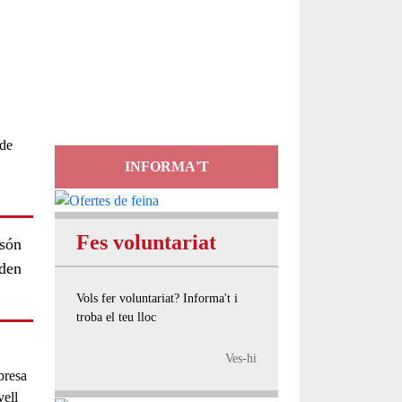
Servei
d'Assessorament
gratuït per a entitats
INFORMA'T
Fes voluntariat
 són
oden
Vols fer voluntariat? Informa't i
troba el teu lloc
Ves-hi
bresa
vell