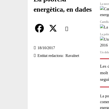
La nece
energètica, en dades
Cartell
Comparteix
La pobr
Compartir en altres xarxes socia
F
X
a
18/10/2017
Un dels
Entitat redactora
Ravalnet
c
e
Les 
molt 
b
segui
o
o
La po
k
comen
energ