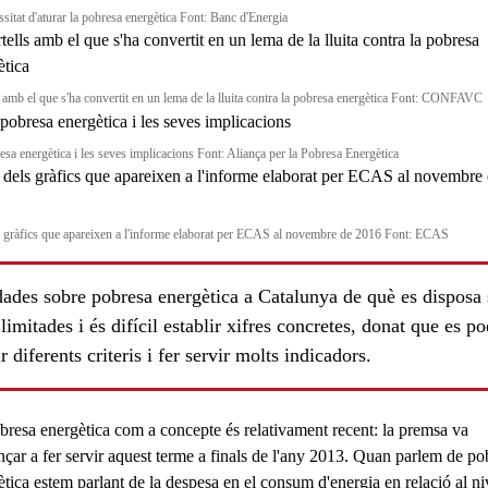
ssitat d'aturar la pobresa energètica Font: Banc d'Energia
s amb el que s'ha convertit en un lema de la lluita contra la pobresa energètica Font: CONFAVC
esa energètica i les seves implicacions Font: Aliança per la Pobresa Energètica
ls
 gràfics que apareixen a l'informe elaborat per ECAS al novembre de 2016 Font: ECAS
dades sobre pobresa energètica a Catalunya de què es disposa
limitades i és difícil establir xifres concretes, donat que es p
r diferents criteris i fer servir molts indicadors.
bresa energètica com a concepte és
relativament recent
: la premsa va
çar a fer servir aquest terme a finals de l'any 2013. Quan parlem de po
ètica estem parlant de la
despesa
en el consum d'energia en relació al ni