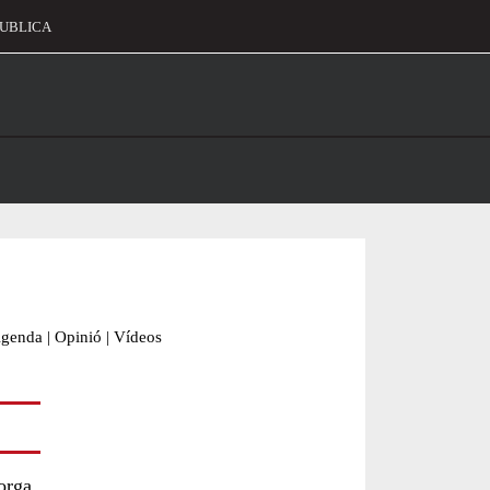
UBLICA
alament
genda
|
Opinió
|
Vídeos
torga