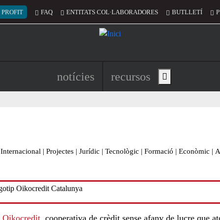
 del compte d'usuari
 PROFIT
FAQ
ENTITATS COL·LABORADORES
BUTLLETÍ
P
Navegació principal de l'encapç
notícies
recursos
Show main menu
Internacional
|
Projectes
|
Jurídic
|
Tecnològic
|
Formació
|
Econòmic
|
A
a
Oikocredit
, cooperativa de crèdit sense afany de lucre que a