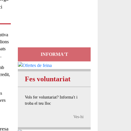
ci
Servei
d'Assessorament
gratuït per a entitats
ativa
lions
nats
INFORMA'T
2
.
amb
redit,
Fes voluntariat
ls
Vols fer voluntariat? Informa't i
ives
troba el teu lloc
Ves-hi
bresa