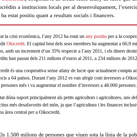
crèdits a institucions locals per al desenvolupament, l’exerci
ha estat positiu quant a resultats socials i financers.
at la crisi econòmica, l’any 2012 ha estat un
any positiu
per a la cooper
èdit
Okicredit
. El capital brut dels seus membres ha augmentat a 60,9 mi
os, amb un increment d’un 35% respecte a l’any 2011, i
els diners desti
rèdits han passat dels 211 milions d’euros al 2011, a 234 milions de 201
ls
redit és una cooperativa sense afany de lucre que actualment compta 
ocis a 64 països. Durant
l’any 2012 es van afegir com inversors a Oikoc
 persones més
i va augmentar el nombre d’inversors a 48.000 persones.
itat dóna suport
principalment
als petits agricultors i agricultores, uns de
ctius més desafavorits
del món, ja que l’agricultura i les finances inclus
na àrea central per a Oikocredit.
Els 1.500 milions de persones que viuen sota la línia de la po