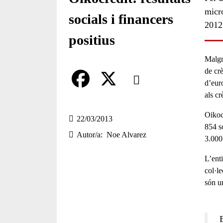
micro
socials i financers
2012 
positius
Malgr
Comparteix
de cr
d’eur
als c
Compartir en altres xarxes socia
F
X
Oikoc
a
22/03/2013
854 s
Autor/a
Noe Alvarez
c
3.000
e
L’ent
col·le
b
són u
o
o