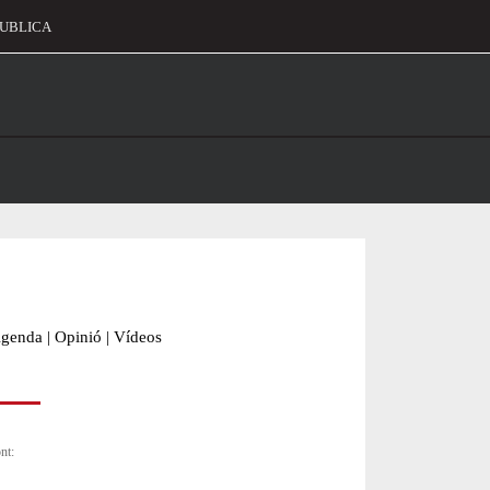
UBLICA
alament
genda
|
Opinió
|
Vídeos
nt: