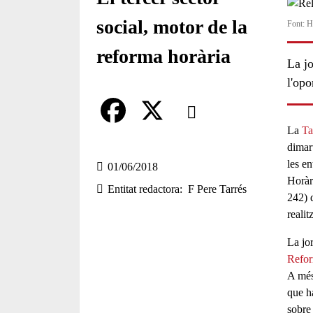
social, motor de la
Font: H
reforma horària
La jo
l'opo
Comparteix
La
Ta
Compartir en altres xarxes socia
F
X
dimar
les en
a
01/06/2018
Horàr
Entitat redactora
F Pere Tarrés
c
242) 
realit
e
b
La jo
Refor
o
A mé
o
que ha
sobre