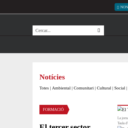
Vés al contingut
Menú
NON
Cerca
Notícies
Totes
|
Ambiental
|
Comunitari
|
Cultural
|
Social
|
Àmbit de la notícia
FORMACIÓ
La jorn
Taula d'
El tercer sector