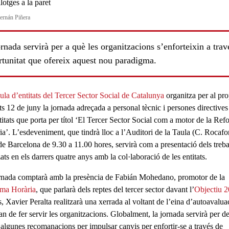
ernán Piñera
rnada servirà per a què les organitzacions s’enforteixin a trav
rtunitat que ofereix aquest nou paradigma.
ula d’entitats del Tercer Sector Social de Catalunya
organitza per al pro
ls
ts
12 de juny
la jornada adreçada a
personal tècnic
i
persones directives
titats que porta per títol ‘
El Tercer Sector Social com a motor de la Ref
ia’.
L’esdeveniment, que tindrà lloc a l’
Auditori de la Taula
(C. Rocafor
de Barcelona
de
9.30 a 11.00
hores, servirà com a presentació dels treba
zats en els darrers quatre anys amb la col·laboració de les entitats.
rnada comptarà amb la presència de
Fabián Mohedano
, promotor de la
ma Horària
, que parlarà dels reptes del tercer sector davant l’
Objectiu 
s,
Xavier Peralta
realitzarà una xerrada al voltant de l’eina d’
autoavalua
n de fer servir les organitzacions. Globalment, la jornada servirà per d
 algunes recomanacions per
impulsar canvis
per enfortir-se a través de