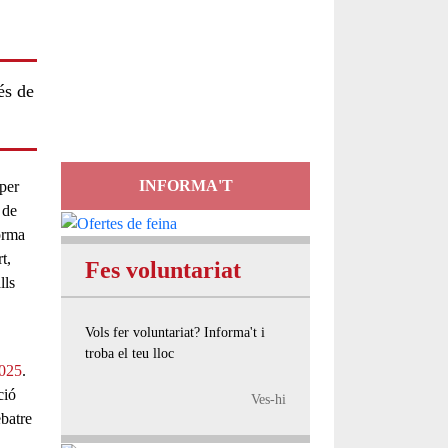
Servei
d'Assessorament
és de
gratuït per a entitats
INFORMA'T
per
de
orma
t,
Fes voluntariat
lls
Vols fer voluntariat? Informa't i
troba el teu lloc
2025
.
ció
Ves-hi
ebatre