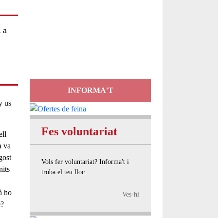
Servei
 a
d'Assessorament
gratuït per a entitats
INFORMA'T
y us
Fes voluntariat
ll
a va
gost
Vols fer voluntariat? Informa't i
nits
troba el teu lloc
à ho
Ves-hi
é?