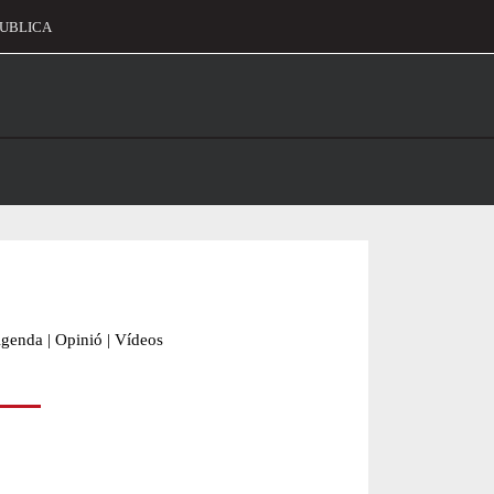
UBLICA
alament
genda
|
Opinió
|
Vídeos