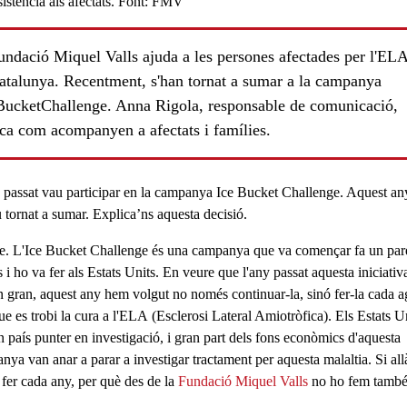
undació Miquel Valls ajuda a les persones afectades per l'ELA
Catalunya. Recentment, s'han tornat a sumar a la campanya
BucketChallenge. Anna Rigola, responsable de comunicació,
ica com acompanyen a afectats i famílies.
 passat vau participar en la campanya Ice Bucket Challenge. Aquest an
u tornat a sumar. Explica’ns aquesta decisió.
e. L'
Ice Bucket Challenge
és una campanya que va començar fa un pare
 i ho va fer als Estats Units. En veure que l'any passat aquesta iniciativ
an gran, aquest any hem volgut no només continuar-la, sinó fer-la cada a
ue es trobi la cura a l'
ELA
(Esclerosi Lateral Amiotròfica). Els Estats U
ls
n país punter en investigació, i gran part dels fons econòmics d'aquesta
nya van anar a parar a investigar tractament per aquesta malaltia. Si all
 fer cada any, per què des de la
Fundació Miquel Valls
no ho fem tamb