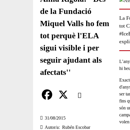
de la Fundació
La F
Miquel Valls ho fem
tot 
#Ice
tot perquè l'ELA
expl
sigui visible i per
seguir ajudant als
L’any
hi he
afectats''
Exact
d'anys
Comparteix
ser t
fins q
Compartir en altres xarxes socia
F
X
són u
campa
a
31/08/2015
volen
Autor/a
Rubén Escobar
c