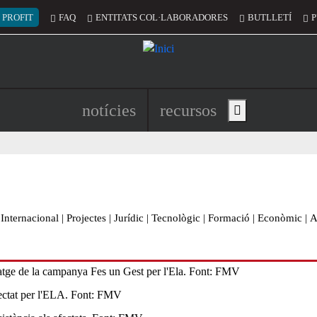
 del compte d'usuari
 PROFIT
FAQ
ENTITATS COL·LABORADORES
BUTLLETÍ
P
Navegació principal de l'encapç
notícies
recursos
Show main menu
Internacional
|
Projectes
|
Jurídic
|
Tecnològic
|
Formació
|
Econòmic
|
A