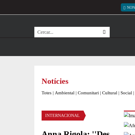
Vés al contingut
Menú
NON
Cerca
Notícies
Totes
|
Ambiental
|
Comunitari
|
Cultural
|
Social
|
Àmbit de la notícia
INTERNACIONAL
Anna Rigola: ''Des