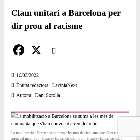
Clam unitari a Barcelona per
dir prou al racisme
Comparteix
Compartir en altres xarxes socials
F
X
a
16/03/2022
Entitat redactora
LaviniaNext
c
Autor/a
Dani Sorolla
e
b
o
o
La mobilització a Barcelona se suma a les més de cinquanta que s'han convocat
arreu del món. Font: Pixabay (Llicència CC). Font: Pixabay (Llicència CC).