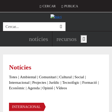
Vés al contingut
Menú del compte d'usuari
CERCAR
PUBLICA
Cerca
Navegació principal de l'encapç
notícies
recursos
Show main menu
Notícies
Totes
|
Ambiental
|
Comunitari
|
Cultural
|
Social
|
Internacional
|
Projectes
|
Jurídic
|
Tecnològic
|
Formació
|
Econòmic
|
Agenda
|
Opinió
|
Vídeos
Àmbit de la notícia
INTERNACIONAL