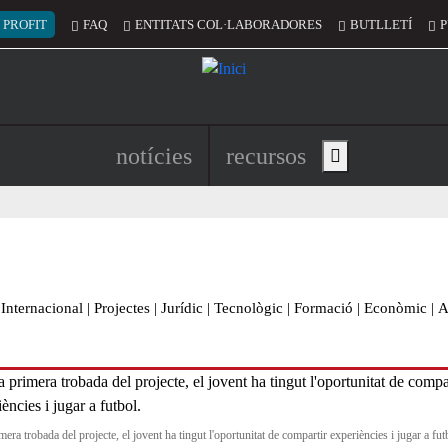
 del compte d'usuari
 PROFIT
FAQ
ENTITATS COL·LABORADORES
BUTLLETÍ
P
Navegació principal de l'encapç
notícies
recursos
Show main menu
Internacional
|
Projectes
|
Jurídic
|
Tecnològic
|
Formació
|
Econòmic
|
A
mera trobada del projecte, el jovent ha tingut l'oportunitat de compartir experiències i jugar a fut