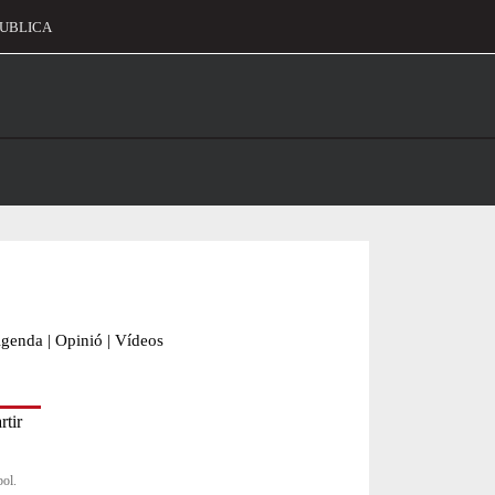
UBLICA
alament
genda
|
Opinió
|
Vídeos
bol.