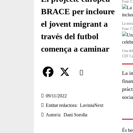
Font: 
BRACE per incloure
el jovent migrant a
La inici
Font: 
través del futbol
comença a caminar
Una del
CEF Ca
Comparteix
La i
fina
Compartir en altres xarxes socia
F
X
pràct
a
09/11/2022
socia
Entitat redactora
LaviniaNext
c
Autor/a
Dani Sorolla
e
b
És be