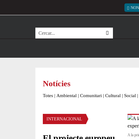
Vés al contingut
Menú
NON
Cerca
Notícies
Totes
|
Ambiental
|
Comunitari
|
Cultural
|
Social
|
Àmbit de la notícia
INTERNACIONAL
A la pri
El projecte europeu