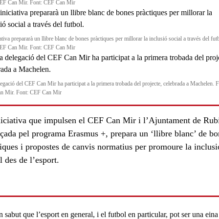
CEF Can Mir. Font: CEF Can Mir
ativa prepararà un llibre blanc de bones pràctiques per millorar la inclusió social a través del fut
CEF Can Mir. Font: CEF Can Mir
egació del CEF Can Mir ha participat a la primera trobada del projecte, celebrada a Machelen. F
n Mir. Font: CEF Can Mir
niciativa que impulsen el CEF Can Mir i l’Ajuntament de Rub
nçada pel programa Erasmus +, prepara un ‘llibre blanc’ de bo
ls
iques i propostes de canvis normatius per promoure la inclusi
l des de l’esport.
n sabut que l’
esport
en general, i el futbol en particular, pot ser una ein