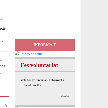
Servei
d'Assessorament
bol.
gratuït per a entitats
ont:
INFORMA'T
í,
Fes voluntariat
nes
ó
Vols fer voluntariat? Informa't i
troba el teu lloc
Ves-hi
a molt